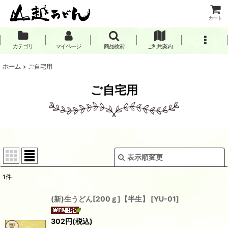
カート
カテゴリ
マイページ
商品検索
ご利用案内
ホーム
>
ご自宅用
ご自宅用
表示順変更
閉じる
1
件
表示数
:
(新)生うどん[200ｇ]【半生】
[
YU-01
]
並び順
:
302
円
(税込)