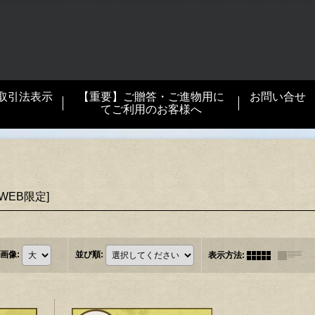
取引法表示
【重要】ご贈答・ご進物用に
お問い合せ
てご利用のお客様へ
WEB限定
]
。
画像
:
並び順
:
表示方法
: