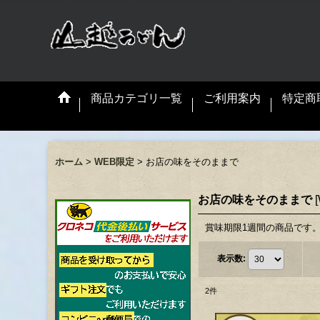
商品カテゴリ一覧
ご利用案内
特定商
ホーム
>
WEB限定
>
お店の味をそのままで
お店の味をそのままで
[
賞味期限1週間の商品です
表示数
:
2
件